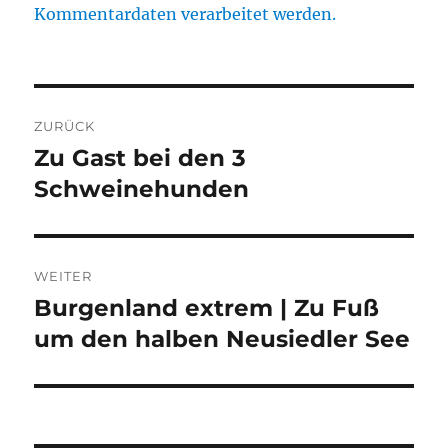
Kommentardaten verarbeitet werden.
Beitragsnavigation
ZURÜCK
Zu Gast bei den 3
Vorheriger
Beitrag:
Schweinehunden
WEITER
Burgenland extrem | Zu Fuß
Nächster
Beitrag:
um den halben Neusiedler See