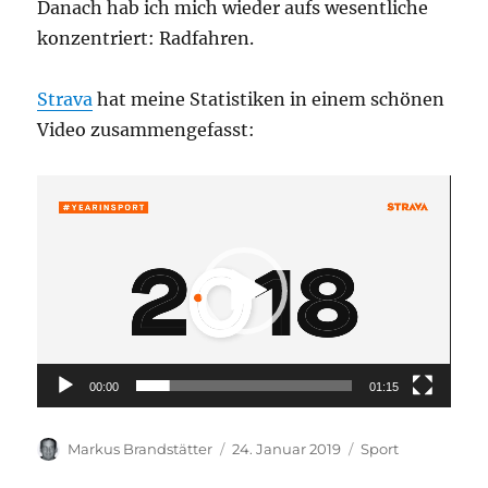
Danach hab ich mich wieder aufs wesentliche
konzentriert: Radfahren.
Strava
hat meine Statistiken in einem schönen
Video zusammengefasst:
Video-
Player
00:00
01:15
Autor
Veröffentlicht
Kategorien
Markus Brandstätter
24. Januar 2019
Sport
am