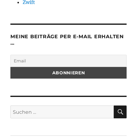
Zwift
MEINE BEITRÄGE PER E-MAIL ERHALTEN
…
SU
Suchen
nach: