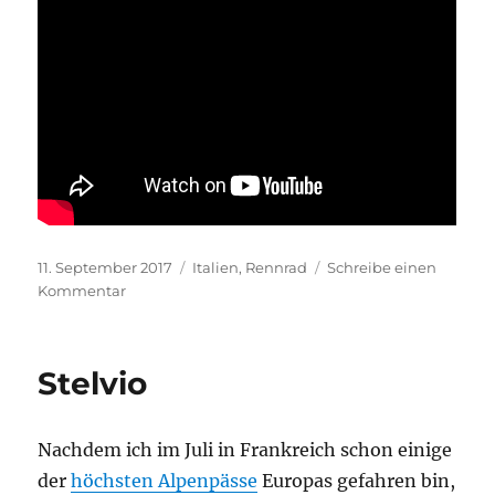
Veröffentlicht
Kategorien
11. September 2017
Italien
,
Rennrad
Schreibe einen
am
zu
Kommentar
Sella
Ronda
Stelvio
Nachdem ich im Juli in Frankreich schon einige
der
höchsten Alpenpässe
Europas gefahren bin,