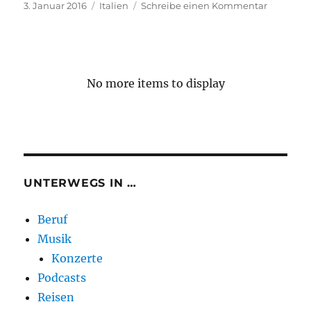
Veröffentlicht
Kategorien
zu
3. Januar 2016
Italien
Schreibe einen Kommentar
am
Winterrei
nach
Italien
&
San
No more items to display
Marino
UNTERWEGS IN …
Beruf
Musik
Konzerte
Podcasts
Reisen