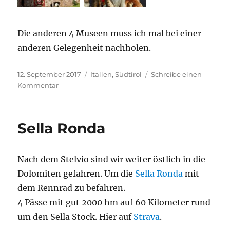
Die anderen 4 Museen muss ich mal bei einer
anderen Gelegenheit nachholen.
Veröffentlicht
Kategorien
12. September 2017
Italien
,
Südtirol
Schreibe einen
am
zu
Kommentar
Südtiroler
Bergmuseen
Sella Ronda
Nach dem Stelvio sind wir weiter östlich in die
Dolomiten gefahren. Um die
Sella Ronda
mit
dem Rennrad zu befahren.
4 Pässe mit gut 2000 hm auf 60 Kilometer rund
um den Sella Stock. Hier auf
Strava
.