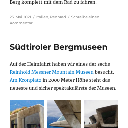
Berg komplett mit dem Rad zu fahren.
Veröffentlicht
Kategorien
23. Mai 2021
Italien
,
Rennrad
Schreibe einen
am
zu
Kommentar
Giro
d’Italia
Bergankunft
Südtiroler Bergmuseen
am
Monte
Zoncolan
Auf der Heimfahrt haben wir eines der sechs
Reinhold Messner Mountain Museen
besucht.
Am Kronplatz
in 2000 Meter Höhe steht das
neueste und sicher spektakulärste der Museen.