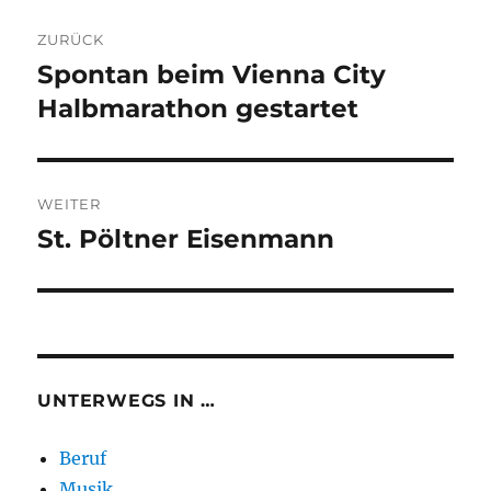
Beitragsnavigation
ZURÜCK
Spontan beim Vienna City
Vorheriger
Beitrag:
Halbmarathon gestartet
WEITER
St. Pöltner Eisenmann
Nächster
Beitrag:
UNTERWEGS IN …
Beruf
Musik