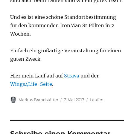
sind auch beim Laufen sind wir ein gutes Team.
Und es ist eine schöne Standortbestimmung
für den kommenden IronMan St.Pölten in 2
Wochen.
Einfach ein großartige Veranstaltung für einen
guten Zweck.
Hier mein Lauf auf auf
Strava
und der
Wings4Life-Seite
.
Autor
Veröffentlicht
Kategorien
Markus Brandstätter
7. Mai 2017
Laufen
am
Schreibe einen Kommentar