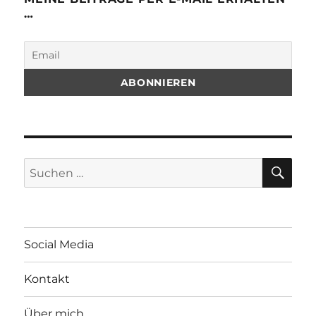
…
SU
Suchen
nach:
Social Media
Kontakt
Über mich