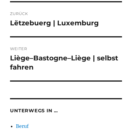
Beitragsnavigation
ZURÜCK
Lëtzebuerg | Luxemburg
Vorheriger
Beitrag:
WEITER
Liège–Bastogne–Liège | selbst
Nächster
Beitrag:
fahren
UNTERWEGS IN …
Beruf