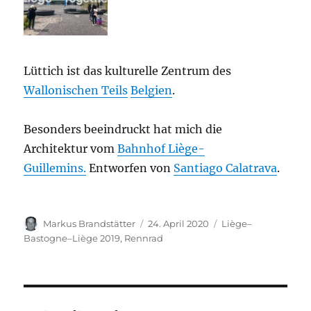
Lüttich ist das kulturelle Zentrum des
Wallonischen Teils
Belgien
.
Besonders beeindruckt hat mich die
Architektur vom
Bahnhof Liège-
Guillemins.
Entworfen von
Santiago Calatrava
.
Autor
Veröffentlicht
Kategorien
Markus Brandstätter
24. April 2020
Liège–
am
Bastogne–Liège 2019
,
Rennrad