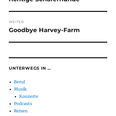
Beitrag:
WEITER
Goodbye Harvey-Farm
Nächster
Beitrag:
UNTERWEGS IN …
Beruf
Musik
Konzerte
Podcasts
Reisen