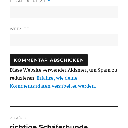
E-MAIL-ADRESSE
*
WEBSITE
Diese Website verwendet Akismet, um Spam zu
reduzieren.
Erfahre, wie deine
Kommentardaten verarbeitet werden.
Beitragsnavigation
ZURÜCK
richtige Schäferhunde
Vorheriger