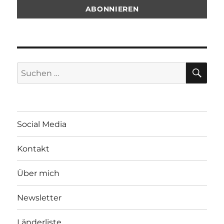
SU
Suchen
nach:
Social Media
Kontakt
Über mich
Newsletter
Länderliste