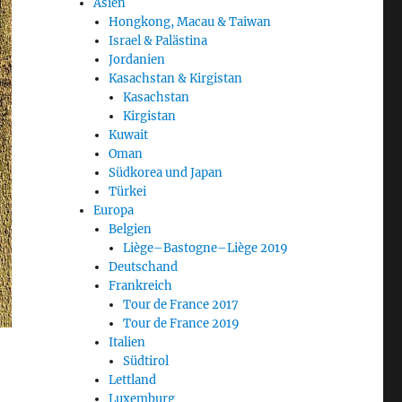
Asien
Hongkong, Macau & Taiwan
Israel & Palästina
Jordanien
Kasachstan & Kirgistan
Kasachstan
Kirgistan
Kuwait
Oman
Südkorea und Japan
Türkei
Europa
Belgien
Liège–Bastogne–Liège 2019
Deutschand
Frankreich
Tour de France 2017
Tour de France 2019
Italien
Südtirol
Lettland
Luxemburg