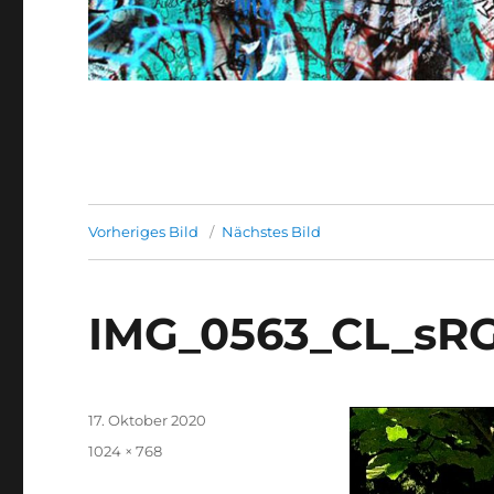
Vorheriges Bild
Nächstes Bild
IMG_0563_CL_sR
Veröffentlicht
17. Oktober 2020
am
Originalgröße
1024 × 768