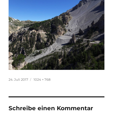
Veröffentlicht
Originalgröße
24. Juli 2017
1024 × 768
am
Schreibe einen Kommentar