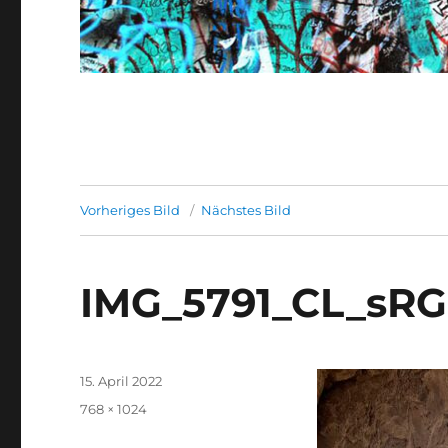
Vorheriges Bild
Nächstes Bild
IMG_5791_CL_sR
Veröffentlicht
15. April 2022
am
Originalgröße
768 × 1024