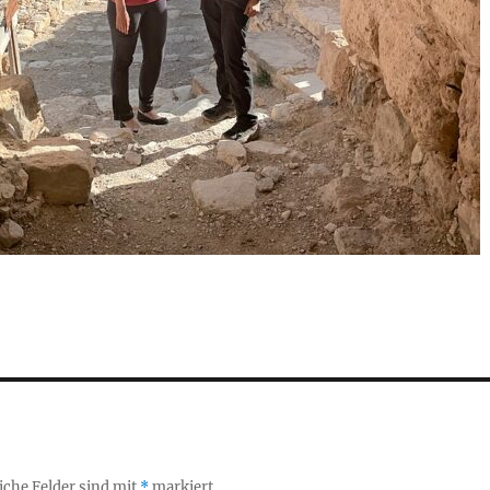
iche Felder sind mit
*
markiert