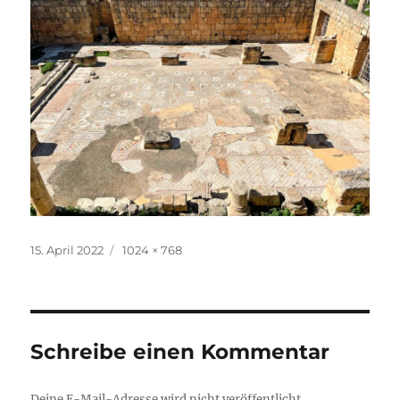
Veröffentlicht
Originalgröße
15. April 2022
1024 × 768
am
Schreibe einen Kommentar
Deine E-Mail-Adresse wird nicht veröffentlicht.