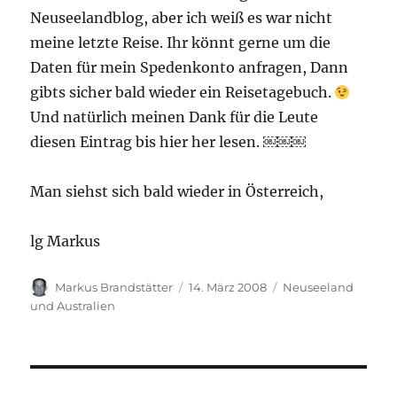
Neuseelandblog, aber ich weiß es war nicht
meine letzte Reise. Ihr könnt gerne um die
Daten für mein Spedenkonto anfragen, Dann
gibts sicher bald wieder ein Reisetagebuch.
Und natürlich meinen Dank für die Leute
diesen Eintrag bis hier her lesen. ￼￼￼
Man siehst sich bald wieder in Österreich,
lg Markus
Autor
Veröffentlicht
Kategorien
Markus Brandstätter
14. März 2008
Neuseeland
am
und Australien