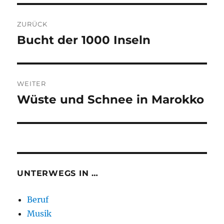
Beitragsnavigation
ZURÜCK
Bucht der 1000 Inseln
Vorheriger
Beitrag:
WEITER
Wüste und Schnee in Marokko
Nächster
Beitrag:
UNTERWEGS IN …
Beruf
Musik