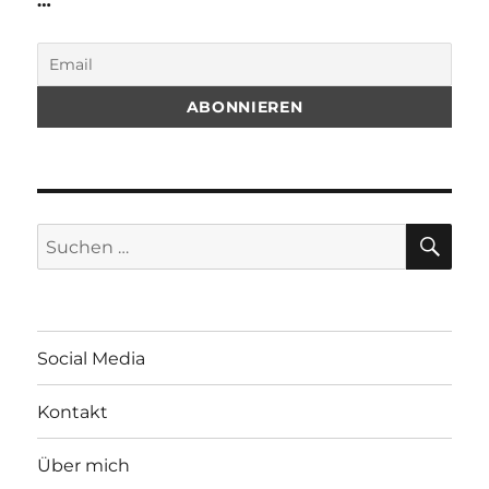
…
SU
Suchen
nach:
Social Media
Kontakt
Über mich