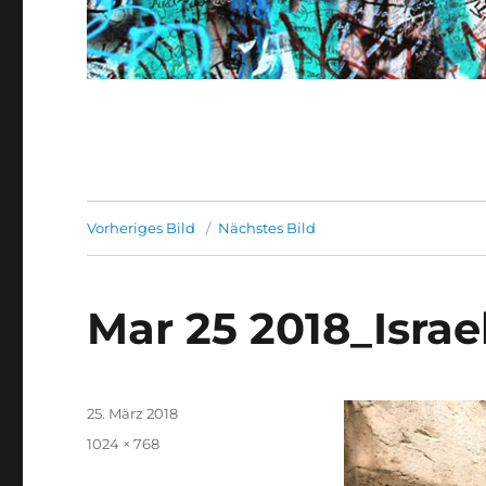
Vorheriges Bild
Nächstes Bild
Mar 25 2018_Israe
Veröffentlicht
25. März 2018
am
Originalgröße
1024 × 768