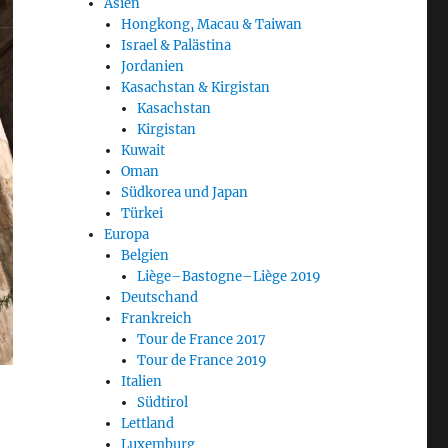
Asien
Hongkong, Macau & Taiwan
Israel & Palästina
Jordanien
Kasachstan & Kirgistan
Kasachstan
Kirgistan
Kuwait
Oman
Südkorea und Japan
Türkei
Europa
Belgien
Liège–Bastogne–Liège 2019
Deutschand
Frankreich
Tour de France 2017
Tour de France 2019
Italien
Südtirol
Lettland
Luxemburg