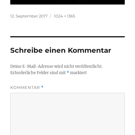
Veröffentlicht
Originalgröße
12. September 2017
1024 × 1365
am
Schreibe einen Kommentar
Deine E-Mail-Adresse wird nicht veröffentlicht.
Erforderliche Felder sind mit
*
markiert
KOMMENTAR
*