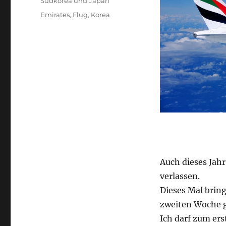
Kategorien
Südkorea und Japan
Schlagwörter
Emirates
,
Flug
,
Korea
Auch dieses Jahr
verlassen.
Dieses Mal brin
zweiten Woche g
Ich darf zum ers