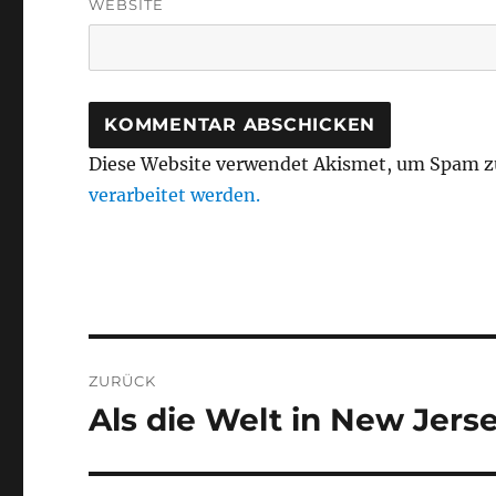
WEBSITE
Diese Website verwendet Akismet, um Spam z
verarbeitet werden.
Beitragsnavigation
ZURÜCK
Als die Welt in New Jer
Vorheriger
Beitrag: