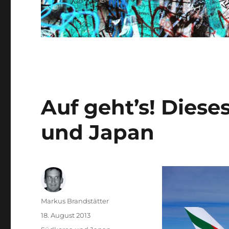
Auf geht’s! Dies
und Japan
Autor
Markus Brandstätter
Veröffentlicht
18. August 2013
am