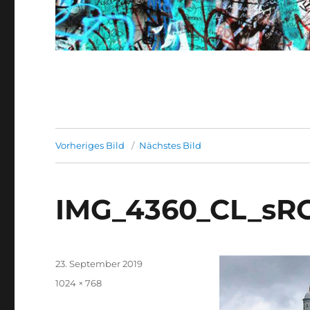
Vorheriges Bild
Nächstes Bild
IMG_4360_CL_sR
Veröffentlicht
23. September 2019
am
Originalgröße
1024 × 768