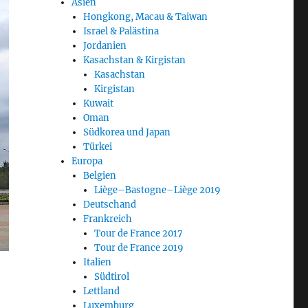
Asien
Hongkong, Macau & Taiwan
Israel & Palästina
Jordanien
Kasachstan & Kirgistan
Kasachstan
Kirgistan
Kuwait
Oman
Südkorea und Japan
Türkei
Europa
Belgien
Liège–Bastogne–Liège 2019
Deutschand
Frankreich
Tour de France 2017
Tour de France 2019
Italien
Südtirol
Lettland
Luxemburg