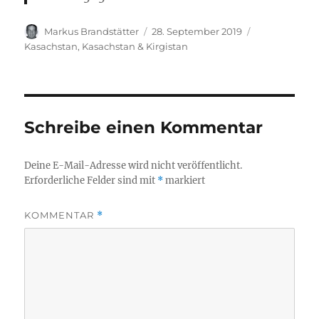
Autor
Veröffentlicht
Kategorien
Markus Brandstätter
28. September 2019
am
Kasachstan
,
Kasachstan & Kirgistan
Schreibe einen Kommentar
Deine E-Mail-Adresse wird nicht veröffentlicht.
Erforderliche Felder sind mit
*
markiert
KOMMENTAR
*