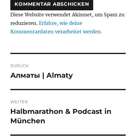
Diese Website verwendet Akismet, um Spam zu
reduzieren.
Erfahre, wie deine
Kommentardaten verarbeitet werden.
Beitragsnavigation
ZURÜCK
Алматы | Almaty
Vorheriger
Beitrag:
WEITER
Halbmarathon & Podcast in
Nächster
Beitrag:
München