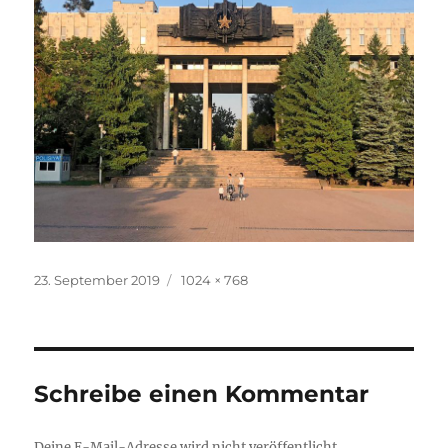
Veröffentlicht
Originalgröße
23. September 2019
1024 × 768
am
Schreibe einen Kommentar
Deine E-Mail-Adresse wird nicht veröffentlicht.